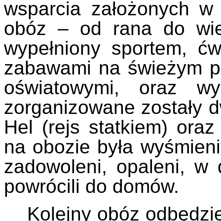
wsparcia założonych w 
obóz – od rana do wie
wypełniony sportem, ćw
zabawami na świeżym pow
oświatowymi, oraz wy
zorganizowane zostały d
Hel (rejs statkiem) ora
na obozie była wyśmieni
zadowoleni, opaleni, w d
powrócili do domów.
Kolejny obóz odbędzie