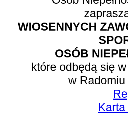
zaprasza
WIOSENNYCH ZAW
SPO
OSÓB NIEP
które odbędą się 
w Radomiu 
Re
Karta