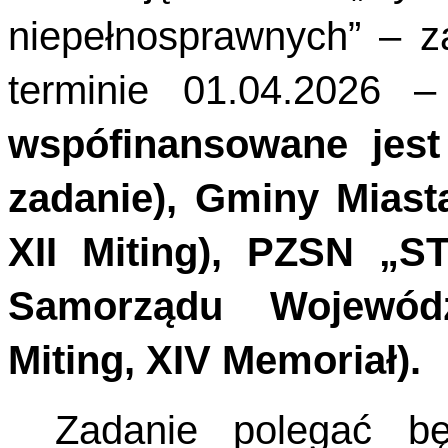
niepełnosprawnych” – z
terminie 01.04.2026 
wspófinansowane jes
zadanie), Gminy Miasta
XII Miting), PZSN „S
Samorządu Wojewódz
Miting, XIV Memoriał).
Zadanie polegać b