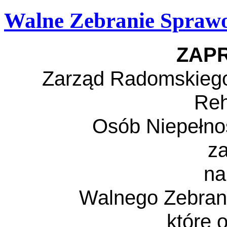
Walne Zebranie Spraw
ZAP
Zarząd Radomskiego
Reh
Osób Niepełn
z
na
Walnego Zebra
które 