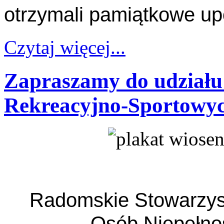
otrzymali pamiątkowe up
Czytaj więcej...
Zapraszamy do udział
Rekreacyjno-Sportowyc
Radomskie Stowarzysze
Osób Niepełn