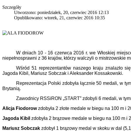
Szczegóły
Utworzono: poniedziałek, 20, czerwiec 2016 12:13
Opublikowano: wtorek, 21, czerwiec 2016 10:35
W dniach 10 - 16 czerwca 2016 r. we Włoskiej miejsco
niepełnosprawni z 36 krajów, którzy walczyli o mistrzowskie m
Wśród 51 reprezentantów naszego kraju znalazło si
Jagoda Kibil, Mariusz Sobczak i Aleksander Kossakowski.
Reprezentacja Polski zdobyła łącznie 50 medali, w tym
Brytanią.
Zawodnicy RSSiRON „START” zdobyli 6 medali, w tym: 
Alicja Fiodorow
zdobyła 2 złote medale w biegu na 100 m i 2
Jagoda Kibil
zdobyła 2 brązowe medale w biegu na 100 m i 2
Mariusz Sobczak
zdobył 1 brązowy medal w skoku w dal (5,1