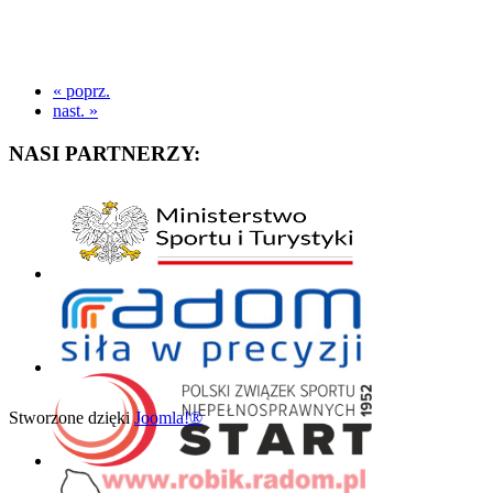
« poprz.
nast. »
NASI PARTNERZY:
Stworzone dzięki
Joomla!®