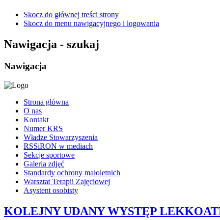
Skocz do głównej treści strony
Skocz do menu nawigacyjnego i logowania
Nawigacja - szukaj
Nawigacja
Strona główna
O nas
Kontakt
Numer KRS
Władze Stowarzyszenia
RSSiRON w mediach
Sekcje sportowe
Galeria zdjęć
Standardy ochrony małoletnich
Warsztat Terapii Zajęciowej
Asystent osobisty
KOLEJNY UDANY WYSTĘP LEKKOAT