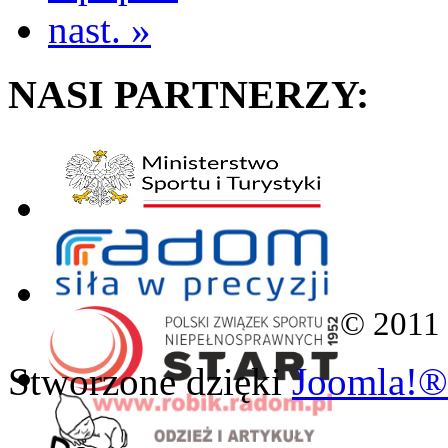
nast. »
NASI PARTNERZY:
© 2011
Stworzone dzięki
Joomla!®