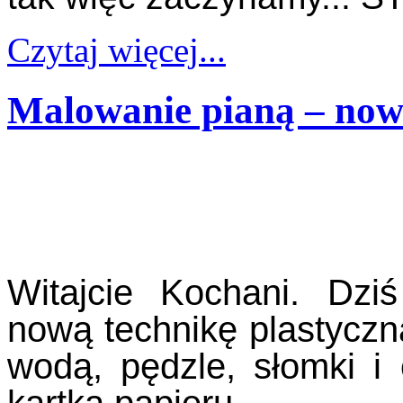
Czytaj więcej...
Malowanie pianą – nowa
Witajcie Kochani. Dz
nową technikę plastyczn
wodą, pędzle, słomki i 
kartka papieru.