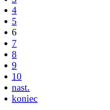
4
5
6
7
8
9
10
nast.
koniec