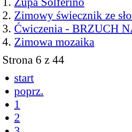
Zupa Solferino
Zimowy świecznik ze słoi
Ćwiczenia - BRZUCH 
Zimowa mozaika
Strona 6 z 44
start
poprz.
1
2
3