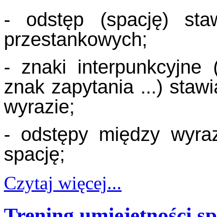
- odstęp (spację) st
przestankowych;
- znaki interpunkcyjne 
znak zapytania ...) sta
wyrazie;
- odstępy między wyra
spację;
Czytaj więcej...
Trening umiejętności sp